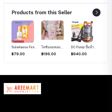
Products from this Seller
ำรุง
Sulwhasoo First
โลชั่นนมหอม
DC Pump ปั๊มน้ำ
1กล่อง6
Care Activating
ซีเคร็ท Milk
ไดโว่ฐานเหล็ก ท่อ
แก้ฝ้าล
฿79.00
฿196.00
฿640.00
฿225.
nt &
Serum EX
Secret ครีมนม
ออก 2นิ้ว 12V ได
ใยLong
(Yoonjo
หอม ซีเคร็ทบอดี้
โว่ ปั๊มแช่ ปั๊มจุ่ม
melas
Essence) เพิ่ม
โลชั่น นมหอม หัว
ปั๊มน้ำ โซล่าเซลล์
จุฬาเฮริ
ความกระจ่ายใส
เชื้อเร่งผิวขาว ออย
8ml
หอม