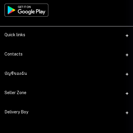
Quick links
Contacts
ที่อยู่
บัญชีของฉัน
นำนิยม 63 ม.9 ต.ลำปลายมาศ อ.ลำปลายมาศ จ.บุรีรัมย์
เข้าสู่ระบบ
โทรศัพท์
Seller Zone
ประวัติการสั่งซื้อ
อีเมล์
Become A Seller
Delivery Boy
support@areemart.com
สิ่งที่อยากได้ของฉัน
Login to Seller Panel
ติดตามการสั่งซื้อ
Login to Delivery Boy Panel
Download Seller App