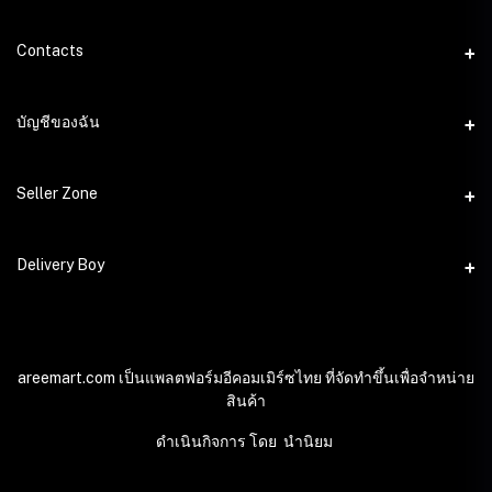
Contacts
ที่อยู่
บัญชีของฉัน
นำนิยม 63 ม.9 ต.ลำปลายมาศ อ.ลำปลายมาศ จ.บุรีรัมย์
เข้าสู่ระบบ
โทรศัพท์
Seller Zone
ประวัติการสั่งซื้อ
อีเมล์
Become A Seller
Delivery Boy
support@areemart.com
สิ่งที่อยากได้ของฉัน
Login to Seller Panel
ติดตามการสั่งซื้อ
Login to Delivery Boy Panel
Download Seller App
เป็นพันธมิตรในเครือ
Download Delivery Boy App
areemart.com เป็นแพลตฟอร์มอีคอมเมิร์ซไทย ที่จัดทำขึ้นเพื่อจำหน่าย
สินค้า
ดำเนินกิจการ โดย นำนิยม