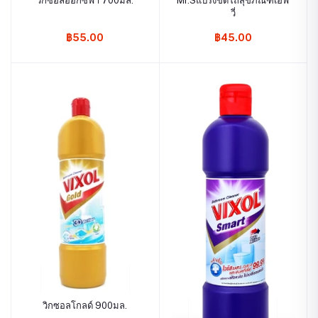
วิกซอลออกซี่ฟ้า 700มล.
Mr.Sแปรงขัดโถสุขภัณฑ์เฮฟ
วี่
฿55.00
฿45.00
วิกซอลโกลด์ 900มล.