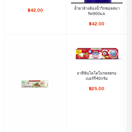
น้ำยาล้างห้องน้ำวิกซอลสมา
฿42.00
ร์ท900มล.
฿42.00
ยาสีฟันโคโดโมรสสตรอ
เบอร์รี่40กรัม
฿25.00