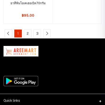
ยาสีฟันโอเคเฮอเบิล70กรัม
฿95.00
1
2
3
Quick links