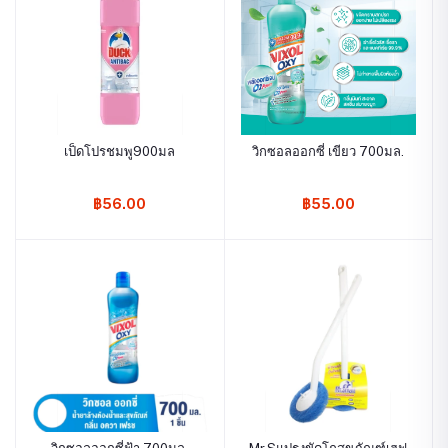
เป็ดโปรชมพู900มล
วิกซอลออกซี่ เขียว 700มล.
฿56.00
฿55.00