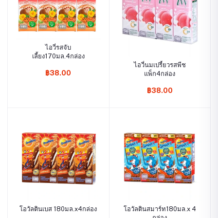
ไอวี่รสจับ
เลี้ยง170มล.4กล่อง
ไอวี่นมเปรี้ยวรสพีช
฿38.00
แพ็ก4กล่อง
฿38.00
โอวัลตินเบส 180มล.x4กล่อง
โอวัลตินสมาร์ท180มล.x 4
กล่อง