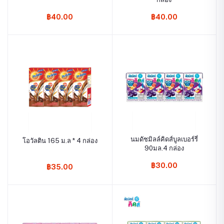
฿40.00
฿40.00
นมดัชมิลล์คิดส์บูลเบอร์รี่
โอวัลติน 165 ม.ล * 4 กล่อง
90มล.4 กล่อง
฿30.00
฿35.00