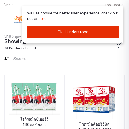
ไทย
Thai Baht
We use cookie for better user experience, check our
policy
here
Ok. I Understood
บ้าน
ทุกหมวดหมู่
"นมต่างๆ"
Showing results
91
Products Found
เรียงตาม
ไอวี่รสมิกซ์เบอร์รี่
ไวตามิลค์ออริจินัล
180มล.4กล่อง