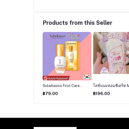
Products from this Seller
ย โลชั่นบำรุงผิว 400 มล.
Sulwhasoo First Care
โลชั่นนมหอมซีเคร็ท M
a White Radiant &
Activating Serum EX
Secret ครีมนมหอม ซี
9.00
฿79.00
฿196.00
oth
(Yoonjo Essence) เพิ่ม
บอดี้โลชั่น นมหอม หัวเ
ความกระจ่ายใส 8ml
เร่งผิวขาว ออยหอม