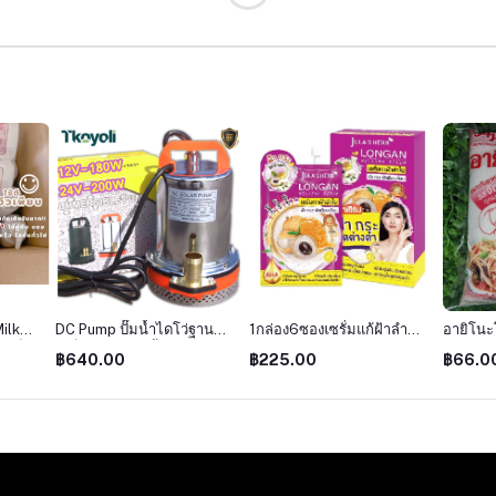
ilk
DC Pump ปั๊มน้ำไดโว่ฐาน
1กล่อง6ซองเซรั่มแก้ฝ้าลำ
อายิโนะ
เคร็ท
เหล็ก ท่อออก 2นิ้ว 12V ไดโว่
ใยLongan melasma Serum
กรัม
฿640.00
฿225.00
฿66.0
ชื้อ
ปั๊มแช่ ปั๊มจุ่ม ปั๊มน้ำ โซล่า
จุฬาเฮริบ์ 8ml.
เซลล์