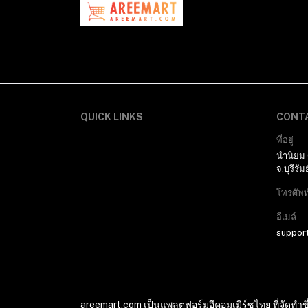
QUICK LINKS
CONT
ที่อยู่
นำนิยม
จ.บุรีรัมย
โทรศัพท
อีเมล์
suppor
areemart.com เป็นแพลตฟอร์มอีคอมเมิร์ซไทย ที่จัดทำขึ