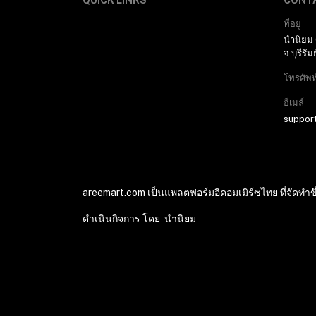
QUICK LINKS
CONT
โลชั่น (7)
ที่อยู่
รองเท้าผู้หญิง (39)
นำนิยม
จ.บุรีรัมย
รองเท้าผู้ชาย (1)
โทรศัพท
เครื่องประดับ (1)
อีเมล์
กระเป๋า (17)
suppor
นาฬิกาและแว่นตา (5)
น้ำหอม (1)
ของใช้เด็กทารก (10)
areemart.com เป็นแพลตฟอร์มอีคอมเมิร์ซไทย ที่จัดทำขึ
เครื่องครัว (27)
อิเล็กทรอนิกส์
ดำเนินกิจการ โดย นำนิยม
เสื้อผ้ากีฬา (1)
รถยนต์และมอเตอร์ไซค์
© 2024 Areemart อารีมาร์ท. All Rights Reserved
ของเล่น (1)
เครื่องเขียน (5)