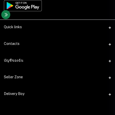
Quick links
Contacts
ที่อยู่
บัญชีของฉัน
นำนิยม 63 ม.9 ต.ลำปลายมาศ อ.ลำปลายมาศ จ.บุรีรัมย์
เข้าสู่ระบบ
โทรศัพท์
Seller Zone
ประวัติการสั่งซื้อ
อีเมล์
Become A Seller
Delivery Boy
support@areemart.com
สิ่งที่อยากได้ของฉัน
Login to Seller Panel
ติดตามการสั่งซื้อ
Login to Delivery Boy Panel
Download Seller App
เป็นพันธมิตรในเครือ