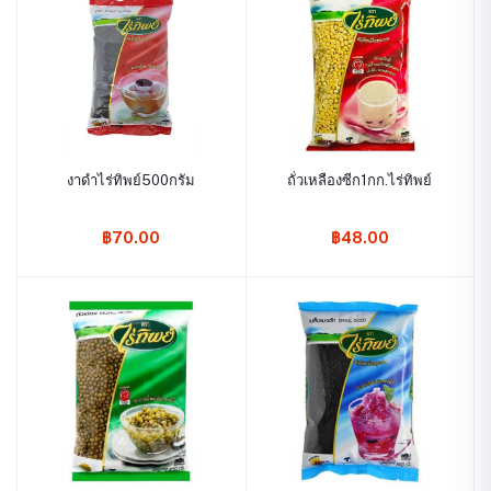
งาดำไร่ทิพย์500กรัม
ถั่วเหลืองซีก1กก.ไร่ทิพย์
฿70.00
฿48.00