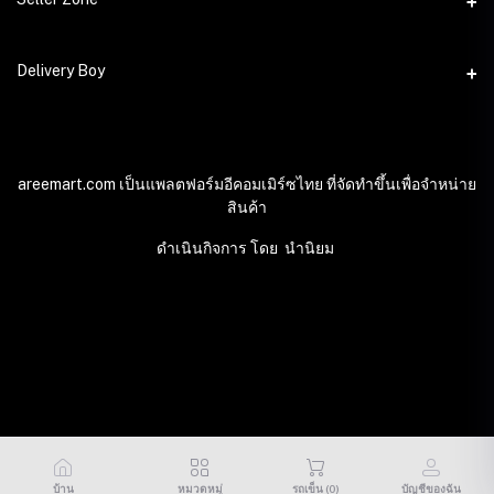
ประวัติการสั่งซื้อ
อีเมล์
Become A Seller
Delivery Boy
support@areemart.com
สิ่งที่อยากได้ของฉัน
Login to Seller Panel
ติดตามการสั่งซื้อ
Login to Delivery Boy Panel
Download Seller App
เป็นพันธมิตรในเครือ
Download Delivery Boy App
areemart.com เป็นแพลตฟอร์มอีคอมเมิร์ซไทย ที่จัดทำขึ้นเพื่อจำหน่าย
สินค้า
ดำเนินกิจการ โดย นำนิยม
© 2024 Areemart อารีมาร์ท. All Rights Reserved
บ้าน
หมวดหมู่
รถเข็น (
0
)
บัญชีของฉัน